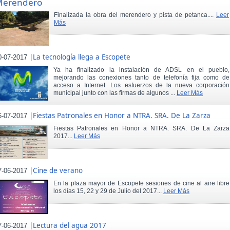
Merendero
Finalizada la obra del merendero y pista de petanca....
Leer
Más
|
La tecnología llega a Escopete
0-07-2017
Ya ha finalizado la instalación de ADSL en el pueblo,
mejorando las conexiones tanto de telefonía fija como de
acceso a Internet. Los esfuerzos de la nueva corporación
municipal junto con las firmas de algunos ...
Leer Más
|
Fiestas Patronales en Honor a NTRA. SRA. De La Zarza
6-07-2017
Fiestas Patronales en Honor a NTRA. SRA. De La Zarza
2017...
Leer Más
|
Cine de verano
7-06-2017
En la plaza mayor de Escopete sesiones de cine al aire libre
los días 15, 22 y 29 de Julio del 2017...
Leer Más
|
Lectura del agua 2017
7-06-2017