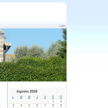
Login
Agosto 2026
L
M
M
J
V
S
D
1
2
3
4
5
6
7
8
9