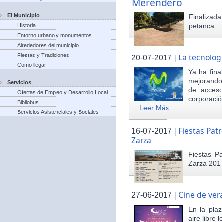
Merendero
El Municipio
Finaliza
petanca...
Historia
Entorno urbano y monumentos
Alrededores del municipio
Fiestas y Tradiciones
|
La tecnolog
20-07-2017
Como llegar
Ya ha fina
mejorando 
Servicios
de acceso
Ofertas de Empleo y Desarrollo Local
corporació
Bibliobus
...
Leer Más
Servicios Asistenciales y Sociales
|
Fiestas Pat
16-07-2017
Zarza
Fiestas P
Zarza 201
|
Cine de ver
27-06-2017
En la pla
aire libre 