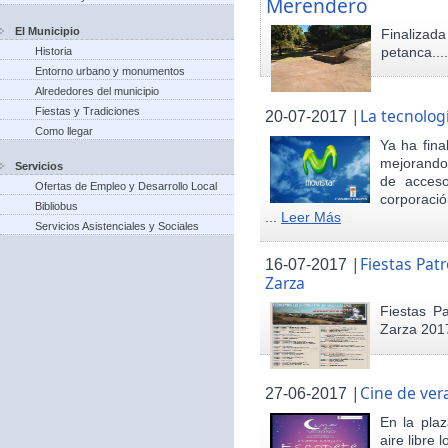
Merendero
El Municipio
Finaliza
petanca...
Historia
Entorno urbano y monumentos
Alrededores del municipio
Fiestas y Tradiciones
|
La tecnolog
20-07-2017
Como llegar
Ya ha fina
mejorando 
Servicios
de acceso
Ofertas de Empleo y Desarrollo Local
corporació
Bibliobus
...
Leer Más
Servicios Asistenciales y Sociales
|
Fiestas Pat
16-07-2017
Zarza
Fiestas P
Zarza 201
|
Cine de ver
27-06-2017
En la pla
aire libre 