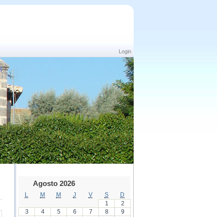
Login
Agosto 2026
L
M
M
J
V
S
D
1
2
3
4
5
6
7
8
9