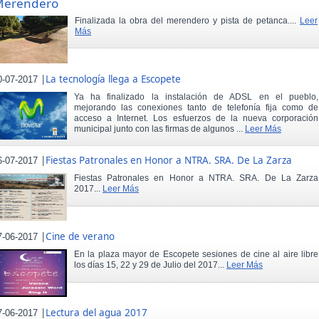
Merendero
Finalizada la obra del merendero y pista de petanca....
Leer
Más
|
La tecnología llega a Escopete
0-07-2017
Ya ha finalizado la instalación de ADSL en el pueblo,
mejorando las conexiones tanto de telefonía fija como de
acceso a Internet. Los esfuerzos de la nueva corporación
municipal junto con las firmas de algunos ...
Leer Más
|
Fiestas Patronales en Honor a NTRA. SRA. De La Zarza
6-07-2017
Fiestas Patronales en Honor a NTRA. SRA. De La Zarza
2017...
Leer Más
|
Cine de verano
7-06-2017
En la plaza mayor de Escopete sesiones de cine al aire libre
los días 15, 22 y 29 de Julio del 2017...
Leer Más
|
Lectura del agua 2017
7-06-2017