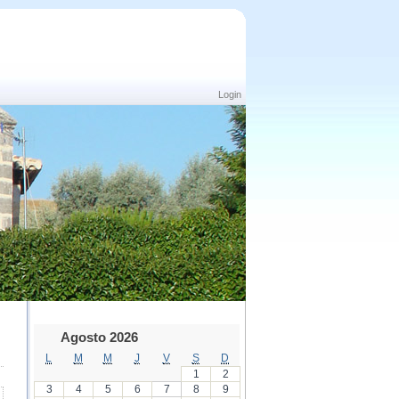
Login
Agosto 2026
L
M
M
J
V
S
D
1
2
3
4
5
6
7
8
9