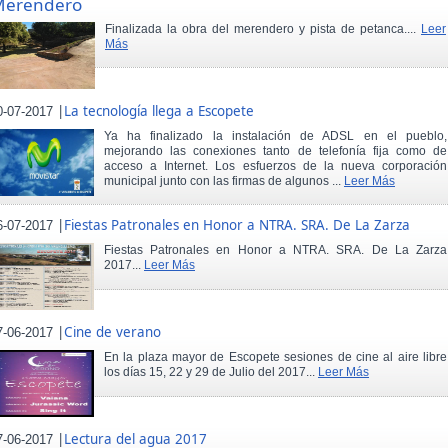
Merendero
Finalizada la obra del merendero y pista de petanca....
Leer
Más
|
La tecnología llega a Escopete
0-07-2017
Ya ha finalizado la instalación de ADSL en el pueblo,
mejorando las conexiones tanto de telefonía fija como de
acceso a Internet. Los esfuerzos de la nueva corporación
municipal junto con las firmas de algunos ...
Leer Más
|
Fiestas Patronales en Honor a NTRA. SRA. De La Zarza
6-07-2017
Fiestas Patronales en Honor a NTRA. SRA. De La Zarza
2017...
Leer Más
|
Cine de verano
7-06-2017
En la plaza mayor de Escopete sesiones de cine al aire libre
los días 15, 22 y 29 de Julio del 2017...
Leer Más
|
Lectura del agua 2017
7-06-2017