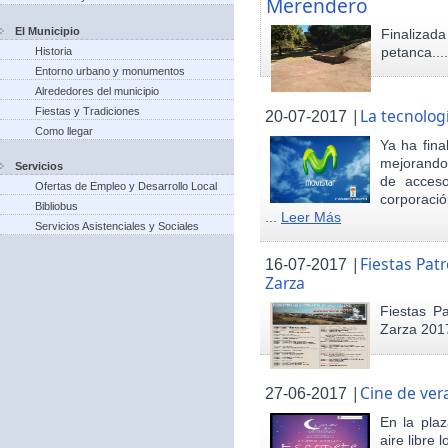
Merendero
El Municipio
Finaliza
petanca...
Historia
Entorno urbano y monumentos
Alrededores del municipio
Fiestas y Tradiciones
|
La tecnolog
20-07-2017
Como llegar
Ya ha fina
mejorando 
Servicios
de acceso
Ofertas de Empleo y Desarrollo Local
corporació
Bibliobus
...
Leer Más
Servicios Asistenciales y Sociales
|
Fiestas Pat
16-07-2017
Zarza
Fiestas P
Zarza 201
|
Cine de ver
27-06-2017
En la pla
aire libre 