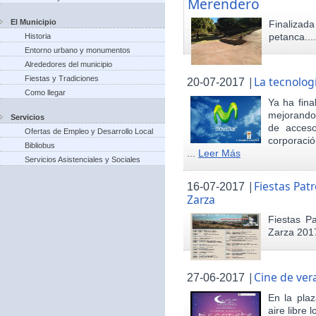
Merendero
El Municipio
Finaliza
petanca...
Historia
Entorno urbano y monumentos
Alrededores del municipio
Fiestas y Tradiciones
|
La tecnolog
20-07-2017
Como llegar
Ya ha fina
mejorando 
Servicios
de acceso
Ofertas de Empleo y Desarrollo Local
corporació
Bibliobus
...
Leer Más
Servicios Asistenciales y Sociales
|
Fiestas Pat
16-07-2017
Zarza
Fiestas P
Zarza 201
|
Cine de ver
27-06-2017
En la pla
aire libre 