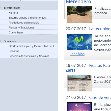
Merendero
El Municipio
Finaliza
petanca...
Historia
Entorno urbano y monumentos
Alrededores del municipio
Fiestas y Tradiciones
|
La tecnolog
20-07-2017
Como llegar
Ya ha fina
mejorando 
Servicios
de acceso
Ofertas de Empleo y Desarrollo Local
corporació
Bibliobus
...
Leer Más
Servicios Asistenciales y Sociales
|
Fiestas Pat
16-07-2017
Zarza
Fiestas P
Zarza 201
|
Cine de ver
27-06-2017
En la pla
aire libre 