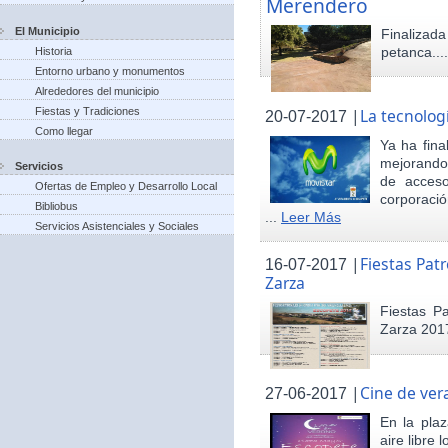
Merendero
El Municipio
Finaliza
petanca...
Historia
Entorno urbano y monumentos
Alrededores del municipio
Fiestas y Tradiciones
|
La tecnolog
20-07-2017
Como llegar
Ya ha fina
mejorando 
Servicios
de acceso
Ofertas de Empleo y Desarrollo Local
corporació
Bibliobus
...
Leer Más
Servicios Asistenciales y Sociales
|
Fiestas Pat
16-07-2017
Zarza
Fiestas P
Zarza 201
|
Cine de ver
27-06-2017
En la pla
aire libre 