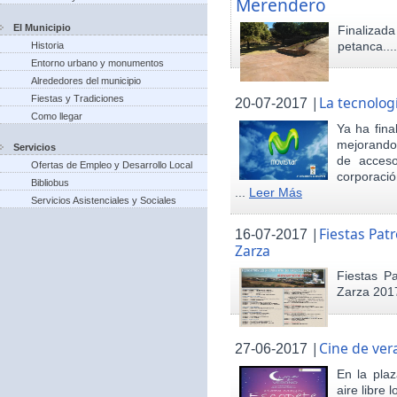
Merendero
El Municipio
Finaliza
petanca...
Historia
Entorno urbano y monumentos
Alrededores del municipio
Fiestas y Tradiciones
|
La tecnolog
20-07-2017
Como llegar
Ya ha fina
mejorando 
Servicios
de acceso
Ofertas de Empleo y Desarrollo Local
corporació
Bibliobus
...
Leer Más
Servicios Asistenciales y Sociales
|
Fiestas Pat
16-07-2017
Zarza
Fiestas P
Zarza 201
|
Cine de ver
27-06-2017
En la pla
aire libre 