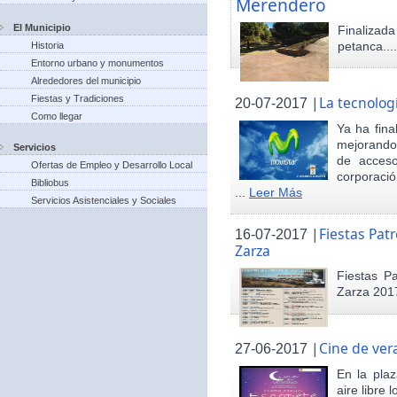
Merendero
El Municipio
Finaliza
petanca...
Historia
Entorno urbano y monumentos
Alrededores del municipio
Fiestas y Tradiciones
|
La tecnolog
20-07-2017
Como llegar
Ya ha fina
mejorando 
Servicios
de acceso
Ofertas de Empleo y Desarrollo Local
corporació
Bibliobus
...
Leer Más
Servicios Asistenciales y Sociales
|
Fiestas Pat
16-07-2017
Zarza
Fiestas P
Zarza 201
|
Cine de ver
27-06-2017
En la pla
aire libre 