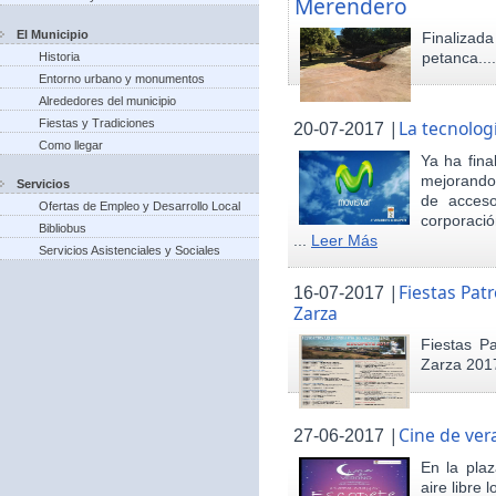
Merendero
El Municipio
Finaliza
petanca...
Historia
Entorno urbano y monumentos
Alrededores del municipio
Fiestas y Tradiciones
|
La tecnolog
20-07-2017
Como llegar
Ya ha fina
mejorando 
Servicios
de acceso
Ofertas de Empleo y Desarrollo Local
corporació
Bibliobus
...
Leer Más
Servicios Asistenciales y Sociales
|
Fiestas Pat
16-07-2017
Zarza
Fiestas P
Zarza 201
|
Cine de ver
27-06-2017
En la pla
aire libre 