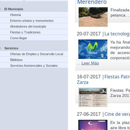
Merendero
El Municipio
Finaliza
petanca...
Historia
Entorno urbano y monumentos
Alrededores del municipio
Fiestas y Tradiciones
|
La tecnolog
20-07-2017
Como llegar
Ya ha fina
mejorando 
Servicios
de acceso
Ofertas de Empleo y Desarrollo Local
corporació
Bibliobus
...
Leer Más
Servicios Asistenciales y Sociales
|
Fiestas Pat
16-07-2017
Zarza
Fiestas P
Zarza 201
|
Cine de ver
27-06-2017
En la pla
aire libre 