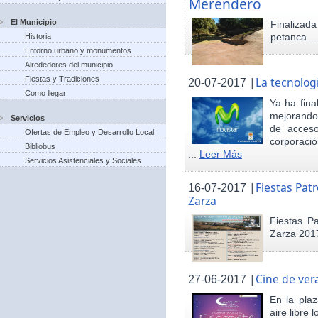
Merendero
El Municipio
Finaliza
petanca...
Historia
Entorno urbano y monumentos
Alrededores del municipio
Fiestas y Tradiciones
|
La tecnolog
20-07-2017
Como llegar
Ya ha fina
mejorando 
Servicios
de acceso
Ofertas de Empleo y Desarrollo Local
corporació
Bibliobus
...
Leer Más
Servicios Asistenciales y Sociales
|
Fiestas Pat
16-07-2017
Zarza
Fiestas P
Zarza 201
|
Cine de ver
27-06-2017
En la pla
aire libre 