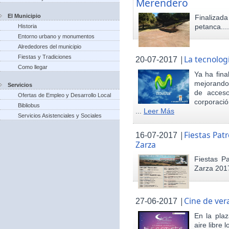
Merendero
El Municipio
Finaliza
petanca...
Historia
Entorno urbano y monumentos
Alrededores del municipio
Fiestas y Tradiciones
|
La tecnolog
20-07-2017
Como llegar
Ya ha fina
mejorando 
Servicios
de acceso
Ofertas de Empleo y Desarrollo Local
corporació
Bibliobus
...
Leer Más
Servicios Asistenciales y Sociales
|
Fiestas Pat
16-07-2017
Zarza
Fiestas P
Zarza 201
|
Cine de ver
27-06-2017
En la pla
aire libre 