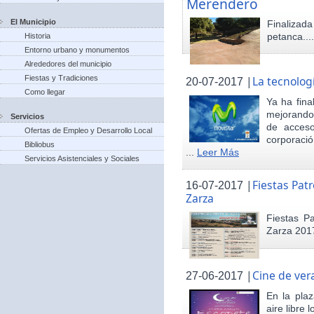
Merendero
El Municipio
Finaliza
petanca...
Historia
Entorno urbano y monumentos
Alrededores del municipio
Fiestas y Tradiciones
|
La tecnolog
20-07-2017
Como llegar
Ya ha fina
mejorando 
Servicios
de acceso
Ofertas de Empleo y Desarrollo Local
corporació
Bibliobus
...
Leer Más
Servicios Asistenciales y Sociales
|
Fiestas Pat
16-07-2017
Zarza
Fiestas P
Zarza 201
|
Cine de ver
27-06-2017
En la pla
aire libre 