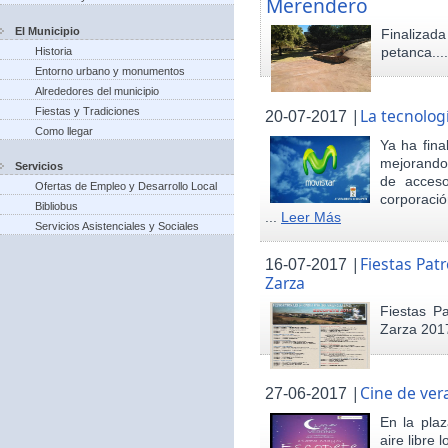
Merendero
El Municipio
Finaliza
petanca...
Historia
Entorno urbano y monumentos
Alrededores del municipio
Fiestas y Tradiciones
|
La tecnolog
20-07-2017
Como llegar
Ya ha fina
mejorando 
Servicios
de acceso
Ofertas de Empleo y Desarrollo Local
corporació
Bibliobus
...
Leer Más
Servicios Asistenciales y Sociales
|
Fiestas Pat
16-07-2017
Zarza
Fiestas P
Zarza 201
|
Cine de ver
27-06-2017
En la pla
aire libre 