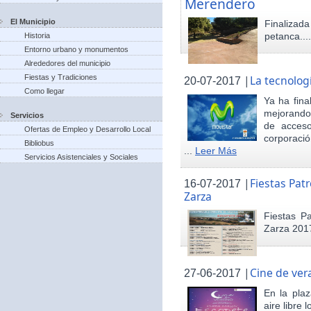
Merendero
El Municipio
Finaliza
petanca...
Historia
Entorno urbano y monumentos
Alrededores del municipio
Fiestas y Tradiciones
|
La tecnolog
20-07-2017
Como llegar
Ya ha fina
mejorando 
Servicios
de acceso
Ofertas de Empleo y Desarrollo Local
corporació
Bibliobus
...
Leer Más
Servicios Asistenciales y Sociales
|
Fiestas Pat
16-07-2017
Zarza
Fiestas P
Zarza 201
|
Cine de ver
27-06-2017
En la pla
aire libre 