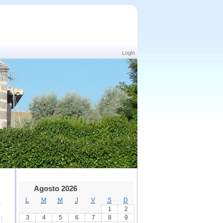
Login
Agosto 2026
L
M
M
J
V
S
D
1
2
3
4
5
6
7
8
9