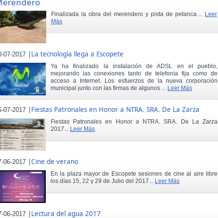
Merendero
Finalizada la obra del merendero y pista de petanca....
Leer
Más
|
La tecnología llega a Escopete
0-07-2017
Ya ha finalizado la instalación de ADSL en el pueblo,
mejorando las conexiones tanto de telefonía fija como de
acceso a Internet. Los esfuerzos de la nueva corporación
municipal junto con las firmas de algunos ...
Leer Más
|
Fiestas Patronales en Honor a NTRA. SRA. De La Zarza
6-07-2017
Fiestas Patronales en Honor a NTRA. SRA. De La Zarza
2017...
Leer Más
|
Cine de verano
7-06-2017
En la plaza mayor de Escopete sesiones de cine al aire libre
los días 15, 22 y 29 de Julio del 2017...
Leer Más
|
Lectura del agua 2017
7-06-2017