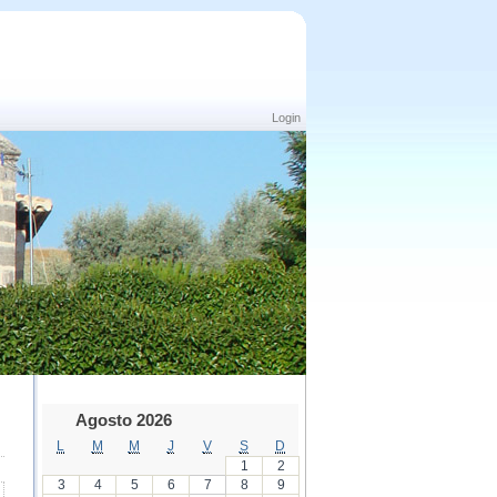
Login
Agosto 2026
L
M
M
J
V
S
D
1
2
3
4
5
6
7
8
9