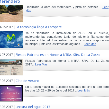
Merendero
Finalizada la obra del merendero y pista de petanca....
Leer
Más
|
La tecnología llega a Escopete
0-07-2017
Ya ha finalizado la instalación de ADSL en el pueblo,
mejorando las conexiones tanto de telefonía fija como de
acceso a Internet. Los esfuerzos de la nueva corporación
municipal junto con las firmas de algunos ...
Leer Más
|
Fiestas Patronales en Honor a NTRA. SRA. De La Zarza
6-07-2017
Fiestas Patronales en Honor a NTRA. SRA. De La Zarza
2017...
Leer Más
|
Cine de verano
7-06-2017
En la plaza mayor de Escopete sesiones de cine al aire libre
los días 15, 22 y 29 de Julio del 2017...
Leer Más
|
Lectura del agua 2017
7-06-2017