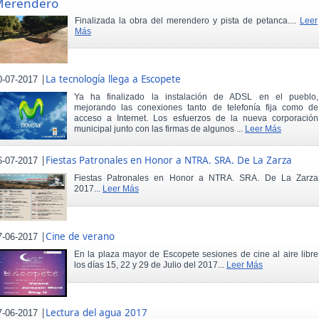
Merendero
Finalizada la obra del merendero y pista de petanca....
Leer
Más
|
La tecnología llega a Escopete
0-07-2017
Ya ha finalizado la instalación de ADSL en el pueblo,
mejorando las conexiones tanto de telefonía fija como de
acceso a Internet. Los esfuerzos de la nueva corporación
municipal junto con las firmas de algunos ...
Leer Más
|
Fiestas Patronales en Honor a NTRA. SRA. De La Zarza
6-07-2017
Fiestas Patronales en Honor a NTRA. SRA. De La Zarza
2017...
Leer Más
|
Cine de verano
7-06-2017
En la plaza mayor de Escopete sesiones de cine al aire libre
los días 15, 22 y 29 de Julio del 2017...
Leer Más
|
Lectura del agua 2017
7-06-2017