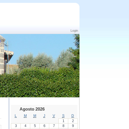
Login
Agosto 2026
L
M
M
J
V
S
D
1
2
3
4
5
6
7
8
9