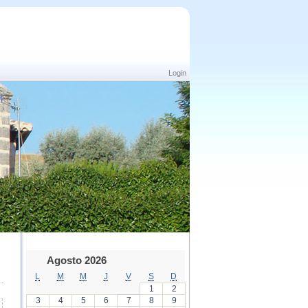
Login
Agosto 2026
L
M
M
J
V
S
D
1
2
3
4
5
6
7
8
9