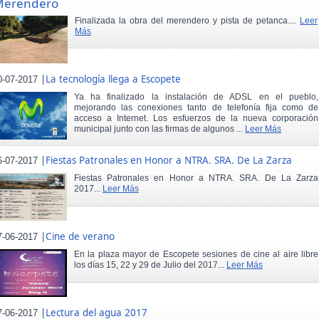
Merendero
Finalizada la obra del merendero y pista de petanca....
Leer
Más
|
La tecnología llega a Escopete
0-07-2017
Ya ha finalizado la instalación de ADSL en el pueblo,
mejorando las conexiones tanto de telefonía fija como de
acceso a Internet. Los esfuerzos de la nueva corporación
municipal junto con las firmas de algunos ...
Leer Más
|
Fiestas Patronales en Honor a NTRA. SRA. De La Zarza
6-07-2017
Fiestas Patronales en Honor a NTRA. SRA. De La Zarza
2017...
Leer Más
|
Cine de verano
7-06-2017
En la plaza mayor de Escopete sesiones de cine al aire libre
los días 15, 22 y 29 de Julio del 2017...
Leer Más
|
Lectura del agua 2017
7-06-2017