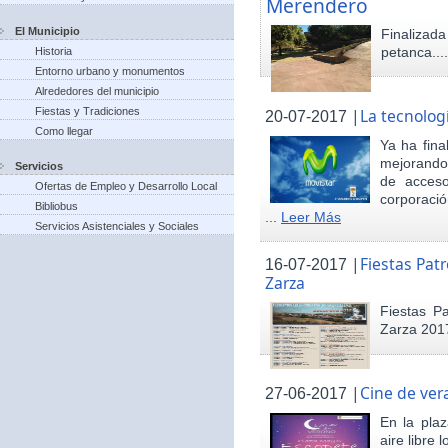
Merendero
El Municipio
Finaliza
petanca...
Historia
Entorno urbano y monumentos
Alrededores del municipio
Fiestas y Tradiciones
|
La tecnolog
20-07-2017
Como llegar
Ya ha fina
mejorando 
Servicios
de acceso
Ofertas de Empleo y Desarrollo Local
corporació
Bibliobus
...
Leer Más
Servicios Asistenciales y Sociales
|
Fiestas Pat
16-07-2017
Zarza
Fiestas P
Zarza 201
|
Cine de ver
27-06-2017
En la pla
aire libre 