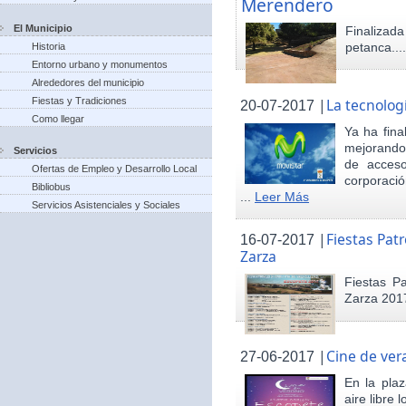
Merendero
El Municipio
Finaliza
petanca...
Historia
Entorno urbano y monumentos
Alrededores del municipio
Fiestas y Tradiciones
|
La tecnolog
20-07-2017
Como llegar
Ya ha fina
mejorando 
Servicios
de acceso
Ofertas de Empleo y Desarrollo Local
corporació
Bibliobus
...
Leer Más
Servicios Asistenciales y Sociales
|
Fiestas Pat
16-07-2017
Zarza
Fiestas P
Zarza 201
|
Cine de ver
27-06-2017
En la pla
aire libre 