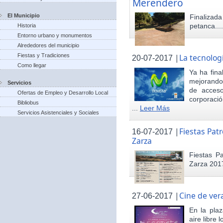
Merendero
El Municipio
Finaliza
petanca...
Historia
Entorno urbano y monumentos
Alrededores del municipio
Fiestas y Tradiciones
|
La tecnolog
20-07-2017
Como llegar
Ya ha fina
mejorando 
Servicios
de acceso
Ofertas de Empleo y Desarrollo Local
corporació
Bibliobus
...
Leer Más
Servicios Asistenciales y Sociales
|
Fiestas Pat
16-07-2017
Zarza
Fiestas P
Zarza 201
|
Cine de ver
27-06-2017
En la pla
aire libre 