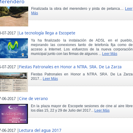
Merendero
Finalizada la obra del merendero y pista de petanca....
Leer
Más
|
La tecnología llega a Escopete
0-07-2017
Ya ha finalizado la instalación de ADSL en el pueblo,
mejorando las conexiones tanto de telefonía fija como de
acceso a Internet. Los esfuerzos de la nueva corporación
municipal junto con las firmas de algunos ...
Leer Más
|
Fiestas Patronales en Honor a NTRA. SRA. De La Zarza
6-07-2017
Fiestas Patronales en Honor a NTRA. SRA. De La Zarza
2017...
Leer Más
|
Cine de verano
7-06-2017
En la plaza mayor de Escopete sesiones de cine al aire libre
los días 15, 22 y 29 de Julio del 2017...
Leer Más
|
Lectura del agua 2017
7-06-2017