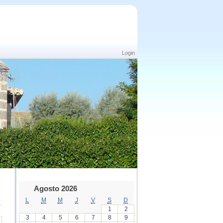
Login
Agosto 2026
L
M
M
J
V
S
D
1
2
3
4
5
6
7
8
9