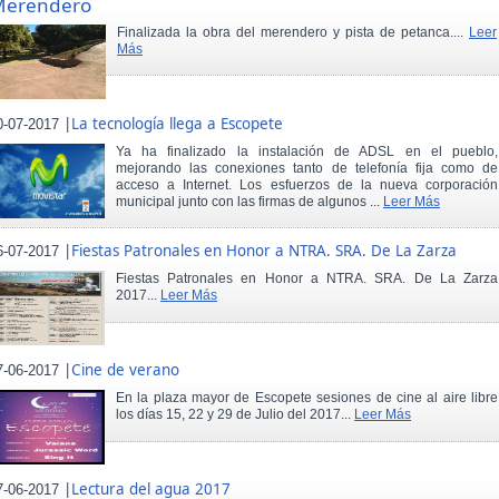
Merendero
Finalizada la obra del merendero y pista de petanca....
Leer
Más
|
La tecnología llega a Escopete
0-07-2017
Ya ha finalizado la instalación de ADSL en el pueblo,
mejorando las conexiones tanto de telefonía fija como de
acceso a Internet. Los esfuerzos de la nueva corporación
municipal junto con las firmas de algunos ...
Leer Más
|
Fiestas Patronales en Honor a NTRA. SRA. De La Zarza
6-07-2017
Fiestas Patronales en Honor a NTRA. SRA. De La Zarza
2017...
Leer Más
|
Cine de verano
7-06-2017
En la plaza mayor de Escopete sesiones de cine al aire libre
los días 15, 22 y 29 de Julio del 2017...
Leer Más
|
Lectura del agua 2017
7-06-2017