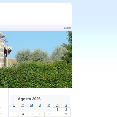
Login
Agosto 2026
L
M
M
J
V
S
D
1
2
3
4
5
6
7
8
9