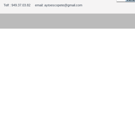
Telf : 949.37.03.82 email: aytoescopete@gmail.com