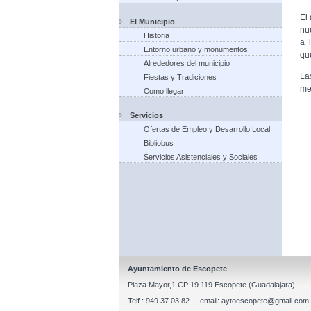
El
El Municipio
nu
Historia
a 
Entorno urbano y monumentos
qu
Alrededores del municipio
La
Fiestas y Tradiciones
me
Como llegar
Servicios
Ofertas de Empleo y Desarrollo Local
Bibliobus
Servicios Asistenciales y Sociales
Ayuntamiento de Escopete
Plaza Mayor,1 CP 19.119 Escopete (Guadalajara)
Telf : 949.37.03.82 email: aytoescopete@gmail.com