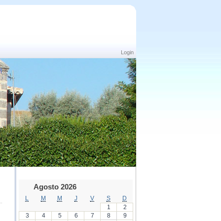
Login
Agosto 2026
L
M
M
J
V
S
D
1
2
3
4
5
6
7
8
9