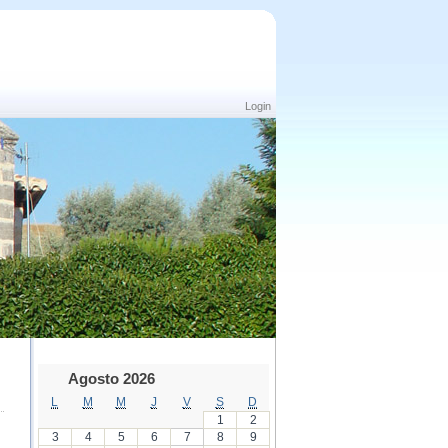
Login
Agosto 2026
L
M
M
J
V
S
D
1
2
3
4
5
6
7
8
9