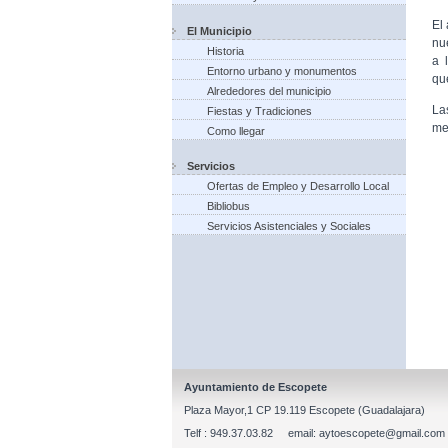
El
El Municipio
nu
Historia
a 
Entorno urbano y monumentos
qu
Alrededores del municipio
La
Fiestas y Tradiciones
me
Como llegar
Servicios
Ofertas de Empleo y Desarrollo Local
Bibliobus
Servicios Asistenciales y Sociales
Ayuntamiento de Escopete
Plaza Mayor,1 CP 19.119 Escopete (Guadalajara)
Telf : 949.37.03.82 email: aytoescopete@gmail.com