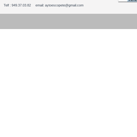
Telf : 949.37.03.82 email: aytoescopete@gmail.com