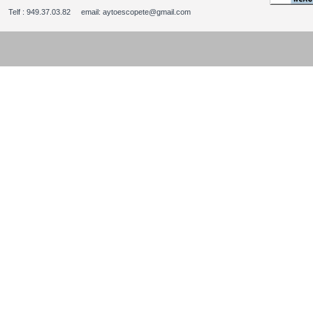
Telf : 949.37.03.82 email: aytoescopete@gmail.com