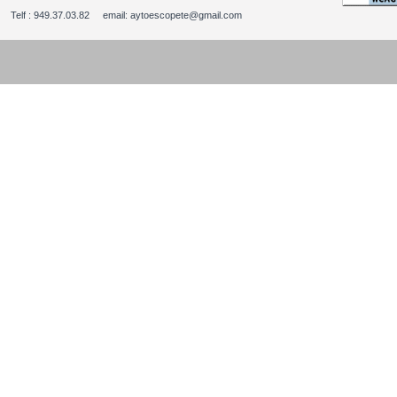
Telf : 949.37.03.82 email: aytoescopete@gmail.com