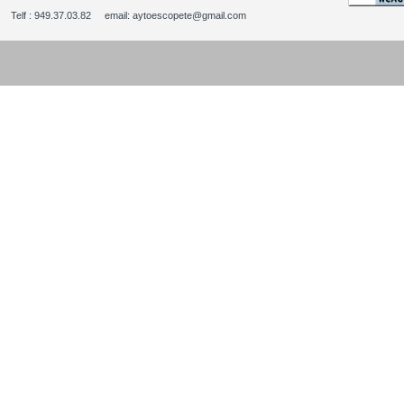
Telf : 949.37.03.82 email: aytoescopete@gmail.com