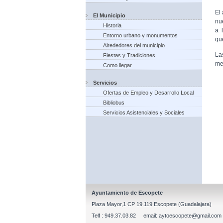
El
El Municipio
nu
Historia
a 
Entorno urbano y monumentos
qu
Alrededores del municipio
La
Fiestas y Tradiciones
me
Como llegar
Servicios
Ofertas de Empleo y Desarrollo Local
Bibliobus
Servicios Asistenciales y Sociales
Ayuntamiento de Escopete
Plaza Mayor,1 CP 19.119 Escopete (Guadalajara)
Telf : 949.37.03.82 email: aytoescopete@gmail.com