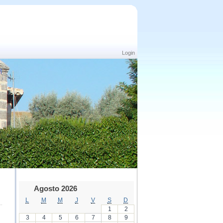
Login
Agosto 2026
L
M
M
J
V
S
D
1
2
3
4
5
6
7
8
9