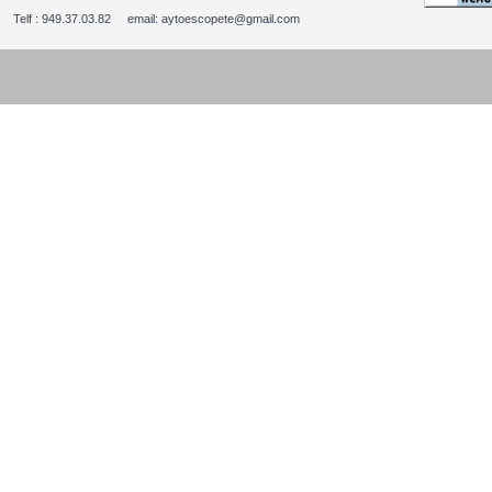
Telf : 949.37.03.82 email: aytoescopete@gmail.com