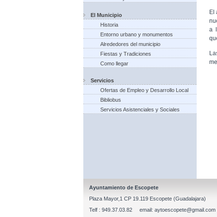
El
El Municipio
nu
Historia
a 
Entorno urbano y monumentos
qu
Alrededores del municipio
La
Fiestas y Tradiciones
me
Como llegar
Servicios
Ofertas de Empleo y Desarrollo Local
Bibliobus
Servicios Asistenciales y Sociales
Ayuntamiento de Escopete
Plaza Mayor,1 CP 19.119 Escopete (Guadalajara)
Telf : 949.37.03.82 email: aytoescopete@gmail.com