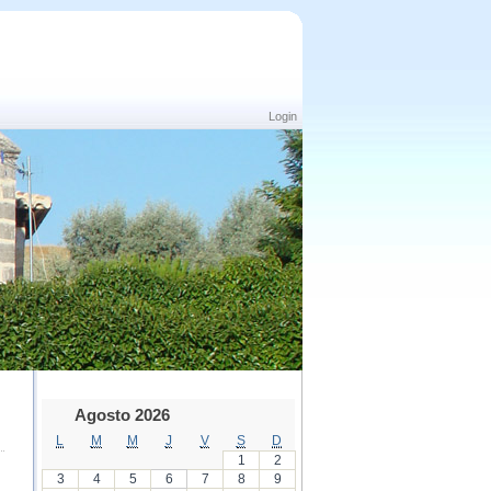
Login
Agosto 2026
L
M
M
J
V
S
D
1
2
3
4
5
6
7
8
9