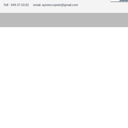
Telf : 949.37.03.82 email: aytoescopete@gmail.com