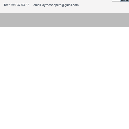
Telf : 949.37.03.82 email: aytoescopete@gmail.com