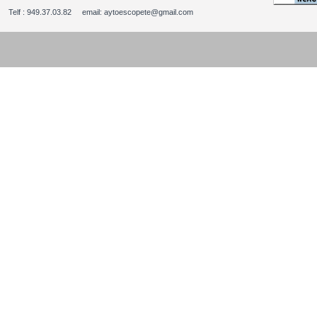
Telf : 949.37.03.82 email: aytoescopete@gmail.com