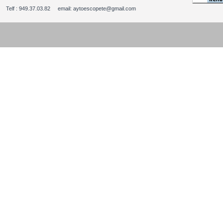
Telf : 949.37.03.82 email: aytoescopete@gmail.com