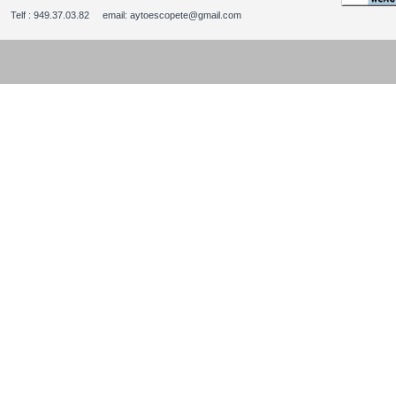
Telf : 949.37.03.82 email: aytoescopete@gmail.com