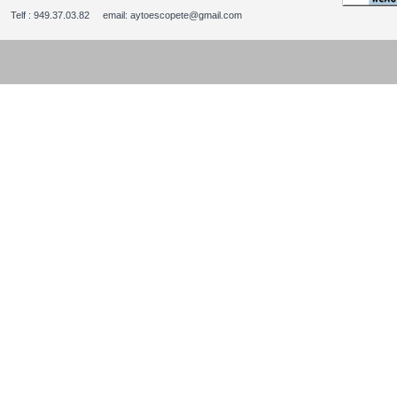
Telf : 949.37.03.82 email: aytoescopete@gmail.com