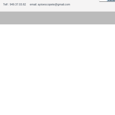
Telf : 949.37.03.82 email: aytoescopete@gmail.com