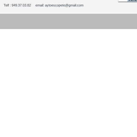
Telf : 949.37.03.82 email: aytoescopete@gmail.com