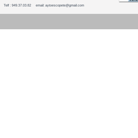
Telf : 949.37.03.82 email: aytoescopete@gmail.com