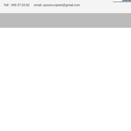
Telf : 949.37.03.82 email: aytoescopete@gmail.com