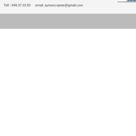
Telf : 949.37.03.82 email: aytoescopete@gmail.com