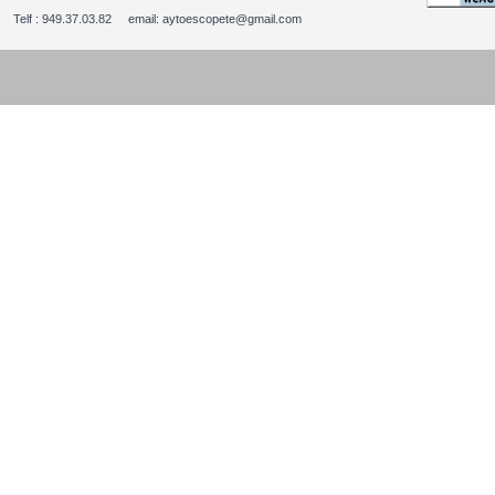
Telf : 949.37.03.82 email: aytoescopete@gmail.com