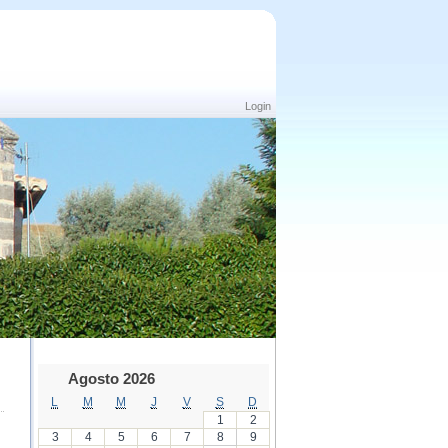
Login
Agosto 2026
L
M
M
J
V
S
D
1
2
3
4
5
6
7
8
9