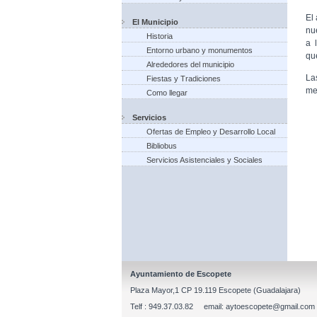
El
El Municipio
nu
Historia
a 
Entorno urbano y monumentos
qu
Alrededores del municipio
La
Fiestas y Tradiciones
me
Como llegar
Servicios
Ofertas de Empleo y Desarrollo Local
Bibliobus
Servicios Asistenciales y Sociales
Ayuntamiento de Escopete
Plaza Mayor,1 CP 19.119 Escopete (Guadalajara)
Telf : 949.37.03.82 email: aytoescopete@gmail.com